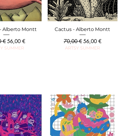
rçu rapide
Aperçu rapide
 Alberto Montt
Cactus - Alberto Montt
riginal
Prix promotionnel
Prix original
Prix promotionnel
0 €
56,00 €
70,00 €
56,00 €
SY SUMMER
ARTSY SUMMER