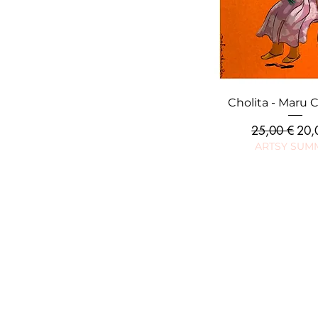
Aperçu rap
Cholita - Maru 
Prix original
Prix
25,00 €
20,
ARTSY SUM