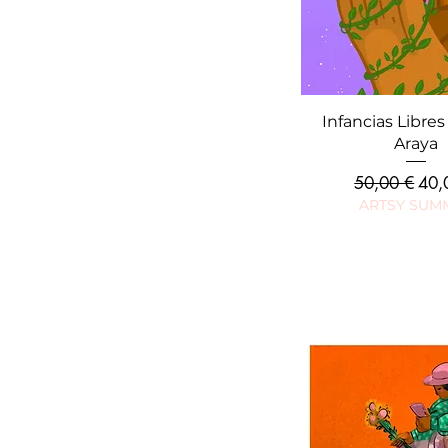
Aperçu rap
Infancias Libres 
Araya
Prix original
Prix
50,00 €
40,
ARTSY SUM