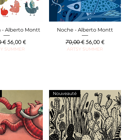
rçu rapide
Aperçu rapide
a - Alberto Montt
Noche - Alberto Montt
riginal
Prix promotionnel
Prix original
Prix promotionnel
0 €
56,00 €
70,00 €
56,00 €
SY SUMMER
ARTSY SUMMER
Nouveauté