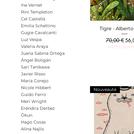
Ine Vernet
Rini Templeton
Cel Castellá
Emilia Schettino
Aperçu rap
Tigre - Albert
Gugie Cavalcanti
Luz Vespa
Prix original
Prix
70,00 €
56,
Valeria Araya
ARTSY SUM
Juana Sabina Ortega
Ángel Boligán
Sari Tanikawa
Javier Risso
María Conejo
Nicole Hibbert
Nouveauté
Guido Ferro
Meri Wright
Eréndira Derbez
Òkun
Hago Cosas
Alina Najlis