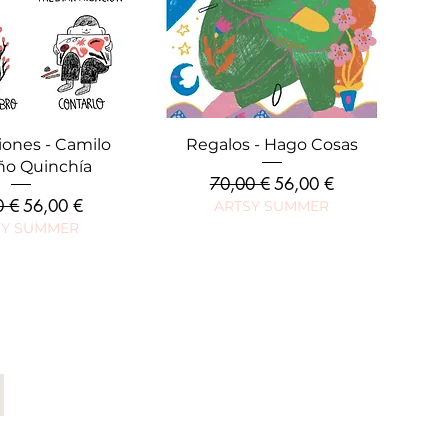
rçu rapide
Aperçu rapide
iones - Camilo
Regalos - Hago Cosas
ño Quinchía
Prix original
Prix promotionnel
70,00 €
56,00 €
riginal
Prix promotionnel
0 €
56,00 €
ARTSY SUMMER
SY SUMMER