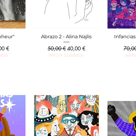
ide
Aperçu rapide
Ape
nheur"
Abrazo 2 - Alina Najlis
Infancia
 promotionnel
Prix original
Prix promotionnel
Prix o
00 €
50,00 €
40,00 €
70,0
MER
ARTSY SUMMER
ART