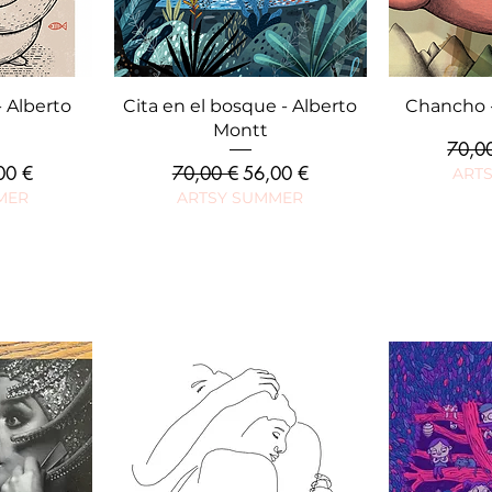
ide
Aperçu rapide
Ape
 Alberto
Cita en el bosque - Alberto
Chancho -
Montt
Prix o
70,0
 promotionnel
Prix original
Prix promotionnel
00 €
70,00 €
56,00 €
ART
MER
ARTSY SUMMER