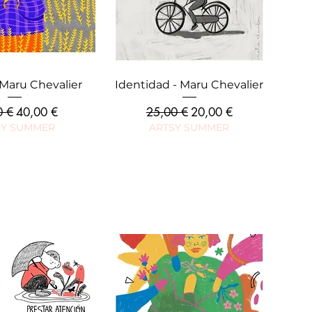
rçu rapide
Aperçu rapide
- Maru Chevalier
Identidad - Maru Chevalier
riginal
Prix promotionnel
Prix original
Prix promotionnel
0 €
40,00 €
25,00 €
20,00 €
SY SUMMER
ARTSY SUMMER