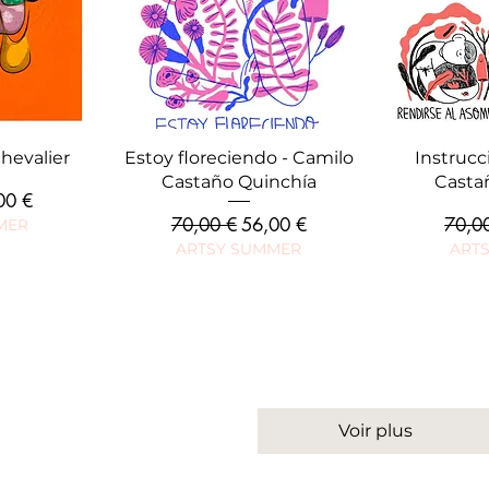
ide
Aperçu rapide
Ape
Chevalier
Estoy floreciendo - Camilo
Instrucc
Castaño Quinchía
Casta
 promotionnel
00 €
Prix original
Prix promotionnel
Prix o
70,00 €
56,00 €
70,0
MER
ARTSY SUMMER
ART
Voir plus