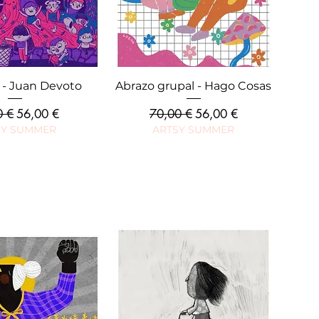
rçu rapide
Aperçu rapide
s - Juan Devoto
Abrazo grupal - Hago Cosas
riginal
Prix promotionnel
Prix original
Prix promotionnel
0 €
56,00 €
70,00 €
56,00 €
SY SUMMER
ARTSY SUMMER