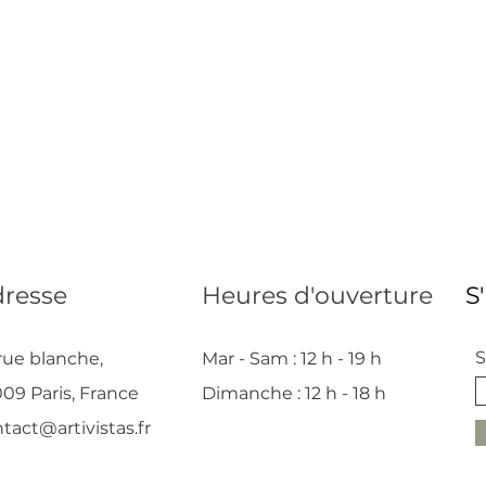
resse
Heures d'ouverture
S
S
rue blanche,
Mar - Sam : 12 h - 19 h
09 Paris, France
Dimanche : 12
h - 18 h
tact@artivistas.fr