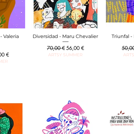
ide
Aperçu rapide
Ape
- Valeria
Diversidad - Maru Chevalier
Triunfal 
Prix original
Prix promotionnel
Prix o
70,00 €
56,00 €
50,0
 promotionnel
00 €
ARTSY SUMMER
ART
MER