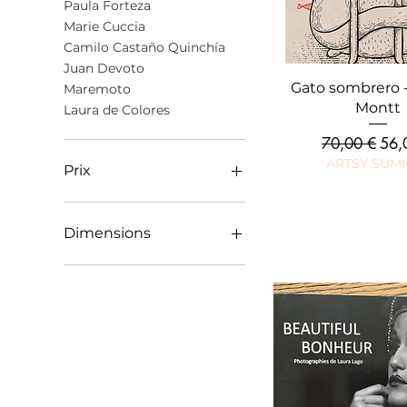
Paula Forteza
Marie Cuccia
Camilo Castaño Quinchía
Juan Devoto
Aperçu rap
Gato sombrero -
Maremoto
Montt
Laura de Colores
Prix original
Prix
70,00 €
56,
ARTSY SUM
Prix
25 €
250 €
Dimensions
50 x 70 cm
A5 (14,8 x 21 cm)
25 x 25 cm
20 x 20 cm
A4 (21 x 29,7 cm)
10 x 10 cm
30 x 40 cm