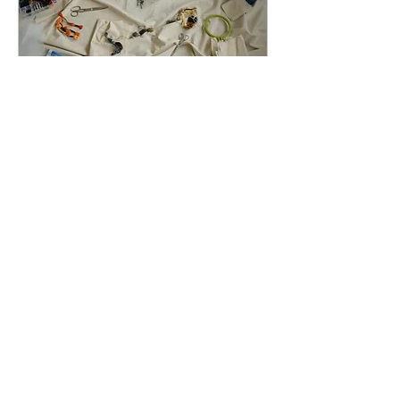
Atelier de Broderie,
Ligne, intuition et
mémoire - avec
Fernanda Urquiza (1)
Samedi 14 et 21 novembre -
11:00 à 13:00
Plus d'infos
Réserver sa place