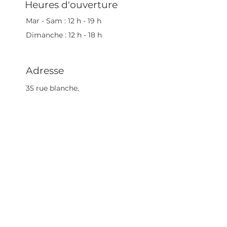
Heures d'ouverture
Mar - Sam : 12 h - 19 h
Dimanche : 12
h - 18 h
Adresse
35 rue blanche,
75009 Paris, France
contact@artivistas.fr
S'inscrire à la newsletter
Saisissez votre e-mail
ici
S'abonner maintenant