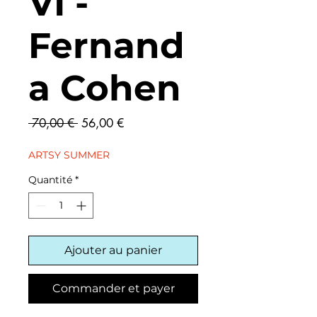
VI -
Fernand
a Cohen
Prix
Prix
 70,00 € 
56,00 €
original
promotionnel
ARTSY SUMMER
Quantité
*
Ajouter au panier
Commander et payer