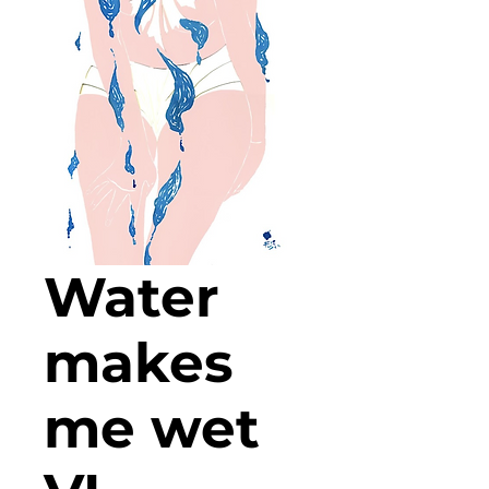
Water
makes
me wet