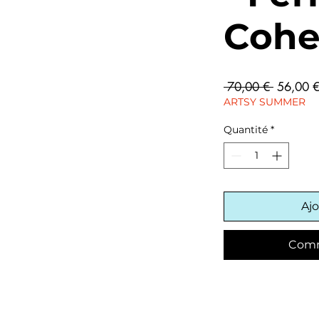
Coh
Prix
 70,00 € 
56,00 
original
ARTSY SUMMER
Quantité
*
Ajo
Comm