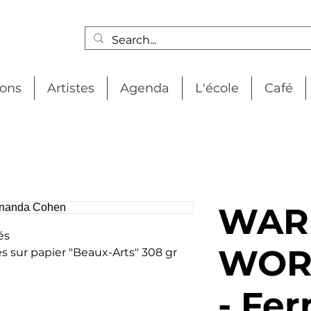
ions
Artistes
Agenda
L'école
Café
WAR
és
WORD
s sur papier "Beaux-Arts" 308 gr
- Fe