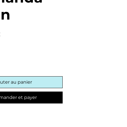
en
Prix
€
promotionnel
uter au panier
ander et payer