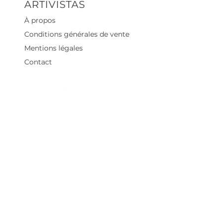
ARTIVISTAS
À propos
Conditions générales de vente
Mentions légales
Contact
Heures d'ouverture
Mar - Sam : 12 h - 19 h
Dimanche : 12
h - 18 h
Adresse
35 rue blanche,
75009 Paris, France
contact@artivistas.fr