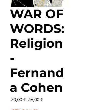
WAR OF
WORDS:
Religion
-
Fernand
a Cohen
Prix
Prix
 70,00 € 
56,00 €
original
promotionnel