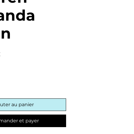
anda
en
Prix
€
promotionnel
uter au panier
ander et payer