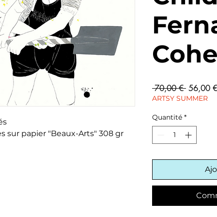
Fern
Coh
Prix
 70,00 € 
56,00 
original
ARTSY SUMMER
Quantité
*
és
s sur papier "Beaux-Arts" 308 gr
Ajo
Comm