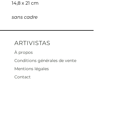
14,8 x 21 cm
sans cadre
ARTIVISTAS
À propos
Conditions générales de vente
Mentions légales
Contact
Heures d'ouverture
Mar - Sam : 12 h - 19 h
Dimanche : 12
h - 18 h