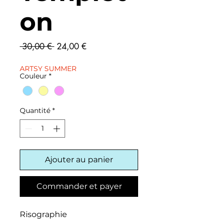
on
Prix
Prix
 30,00 € 
24,00 €
original
promotionnel
ARTSY SUMMER
Couleur
*
Quantité
*
Ajouter au panier
Commander et payer
Risographie