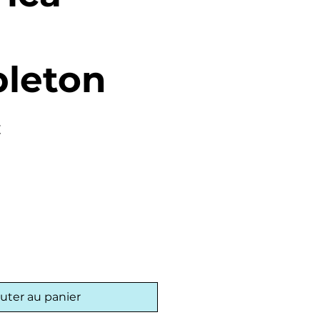
leton
Prix
€
promotionnel
uter au panier