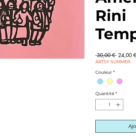
Rini
Temp
Prix
 30,00 € 
24,00 
original
ARTSY SUMMER
Couleur
*
Quantité
*
Ajo