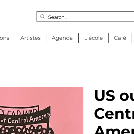
ions
Artistes
Agenda
L'école
Café
US ou
Cent
Amer