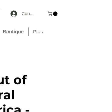
Connexion
Boutique
Plus
t of
ral
ica -