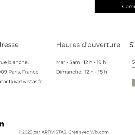
Comm
resse
Heures d'ouverture
S
S
rue blanche,
Mar - Sam : 12 h - 19 h
09 Paris, France
Dimanche : 12
h - 18 h
tact@artivistas.fr
© 2023 par ARTIVISTAS. Créé avec
Wix.com