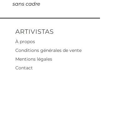
sans cadre
ARTIVISTAS
À propos
Conditions générales de vente
Mentions légales
Contact
Heures d'ouverture
Mar - Sam : 12 h - 19 h
Dimanche : 12
h - 18 h
Adresse
35 rue blanche,