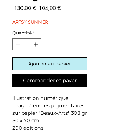
Prix
Prix
 130,00 € 
104,00 €
original
promotionnel
ARTSY SUMMER
Quantité
*
Ajouter au panier
Commander et payer
Illustration numérique
Tirage à encres pigmentaires
sur papier "Beaux-Arts" 308 gr
50 x 70 cm
200 éditions