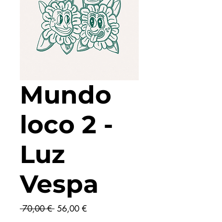
Mundo
loco 2 -
Luz
Vespa
Prix
Prix
 70,00 € 
56,00 €
original
promotionnel