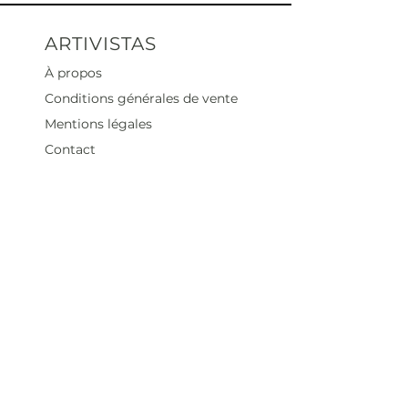
ARTIVISTAS
À propos
Conditions générales de vente
Mentions légales
Contact
Heures d'ouverture
Mar - Sam : 12 h - 19 h
Dimanche : 12
h - 18 h
Adresse
35 rue blanche,
75009 Paris, France
contact@artivistas.fr