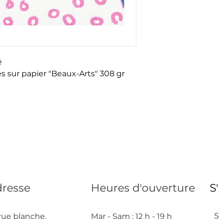
é
s sur papier "Beaux-Arts" 308 gr
resse
Heures d'ouverture
S
S
rue blanche,
Mar - Sam : 12 h - 19 h