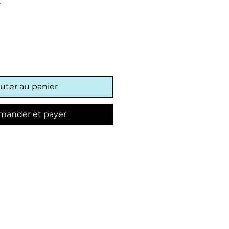
Prix
€
promotionnel
uter au panier
ander et payer