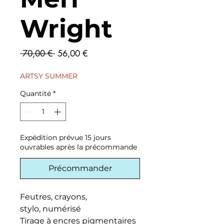
Wright
Prix
Prix
 70,00 € 
56,00 €
original
promotionnel
ARTSY SUMMER
Quantité
*
Expédition prévue 15 jours
ouvrables après la précommande
Précommander
Feutres, crayons,
stylo, numérisé
Tirage à encres pigmentaires