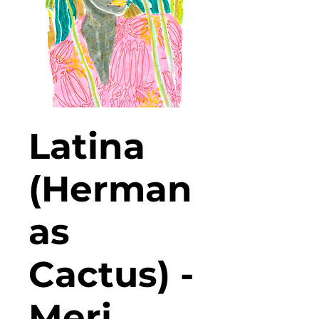
Latina
(Herman
as
Cactus) -
Meri