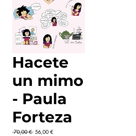
Hacete
un mimo
- Paula
Forteza
Prix
Prix
 70,00 € 
56,00 €