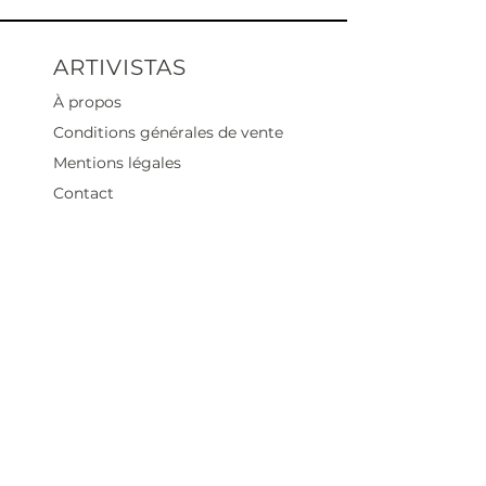
ARTIVISTAS
À propos
Conditions générales de vente
Mentions légales
Contact
Heures d'ouverture
Mar - Sam : 12 h - 19 h
Dimanche : 12
h - 18 h
Adresse
35 rue blanche,
75009 Paris, France