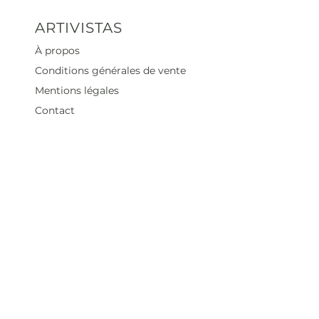
ARTIVISTAS
À propos
Conditions générales de vente
Mentions légales
Contact
Heures d'ouverture
Mar - Sam : 12 h - 19 h
Dimanche : 12
h - 18 h
Adresse
35 rue blanche,
75009 Paris, France
contact@artivistas.fr