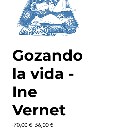
Gozando
la vida -
Ine
Vernet
Prix
Prix
 70,00 € 
56,00 €
original
promotionnel