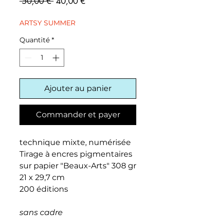
Prix
Prix
 50,00 € 
40,00 €
original
promotionnel
ARTSY SUMMER
Quantité
*
Ajouter au panier
Commander et payer
technique mixte, numérisée
Tirage à encres pigmentaires
sur papier "Beaux-Arts" 308 gr
21 x 29,7 cm
200 éditions
sans cadre