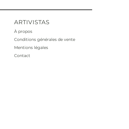
ARTIVISTAS
À propos
Conditions générales de vente
Mentions légales
Contact
Heures d'ouverture
Mar - Sam : 12 h - 19 h
Dimanche : 12
h - 18 h
Adresse
35 rue blanche,
75009 Paris, France