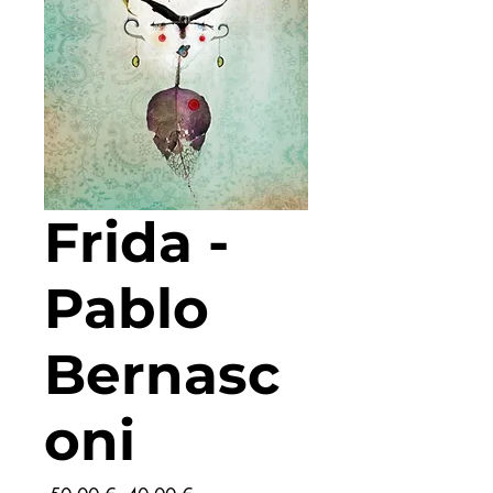
Frida -
Pablo
Bernasc
oni