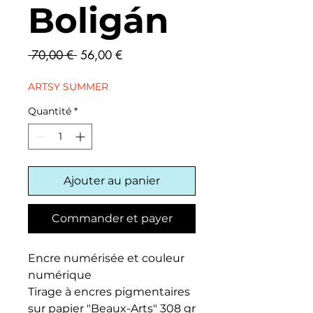
Boligán
Prix
Prix
 70,00 € 
56,00 €
original
promotionnel
ARTSY SUMMER
Quantité
*
Ajouter au panier
Commander et payer
Encre numérisée et couleur
numérique
Tirage à encres pigmentaires
sur papier "Beaux-Arts" 308 gr