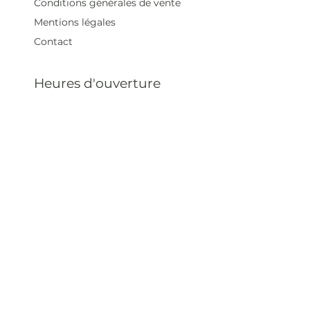
Conditions générales de vente
Mentions légales
Contact
Heures d'ouverture
Mar - Sam : 12 h - 19 h
Dimanche : 12
h - 18 h
Adresse
35 rue blanche,
75009 Paris, France
contact@artivistas.fr
S'inscrire à la newsletter
Saisissez votre e-mail