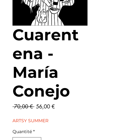
Cuarent
ena -
María
Conejo
Prix
Prix
 70,00 € 
56,00 €
original
promotionnel
ARTSY SUMMER
Quantité
*