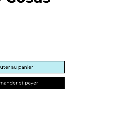
Prix
€
promotionnel
uter au panier
ander et payer