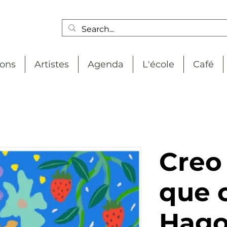
ions
Artistes
Agenda
L'école
Café
Creo 
que c
Hago