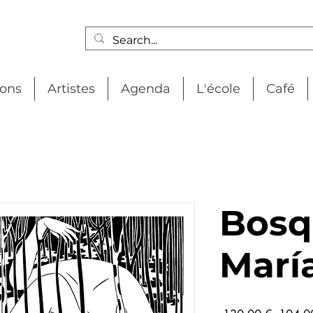
ions
Artistes
Agenda
L'école
Café
Bosq
Marí