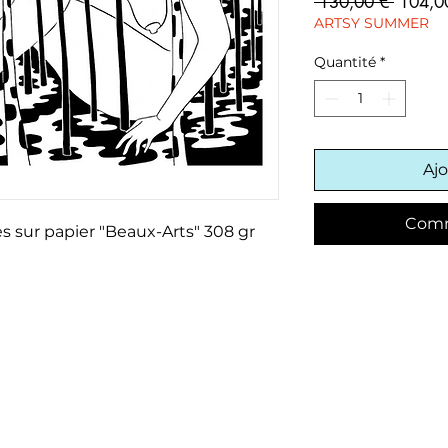
Prix
 130,00 € 
104,0
origina
ARTSY SUMMER
Quantité
*
Ajo
Comm
s sur papier "Beaux-Arts" 308 gr