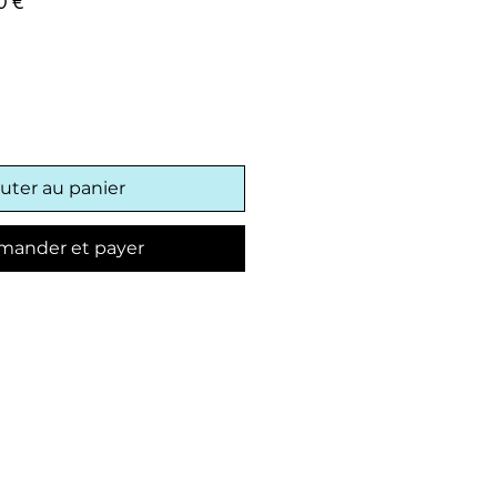
Prix
0 €
l
promotionnel
uter au panier
ander et payer