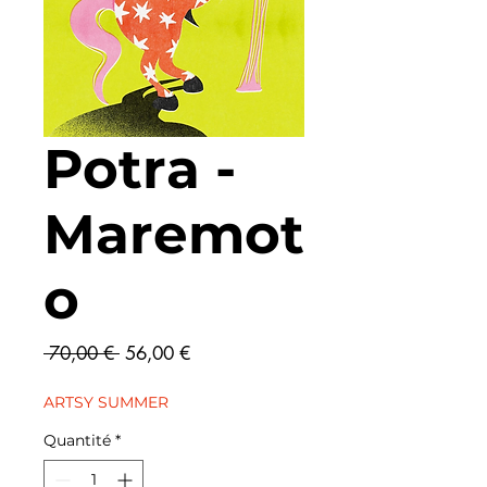
Potra -
Maremot
o
Prix
Prix
 70,00 € 
56,00 €
original
promotionnel
ARTSY SUMMER
Quantité
*