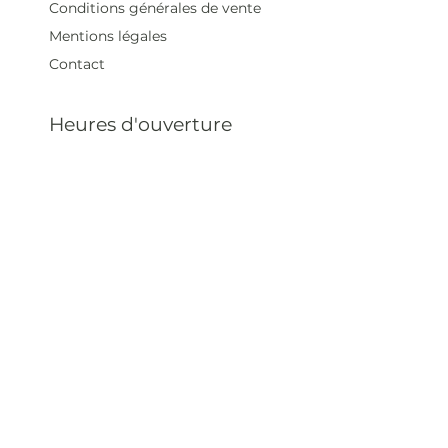
Conditions générales de vente
Mentions légales
Contact
Heures d'ouverture
Mar - Sam : 12 h - 19 h
Dimanche : 12
h - 18 h
Adresse
35 rue blanche,
75009 Paris, France
contact@artivistas.fr
S'inscrire à la newsletter
Saisissez votre e-mail