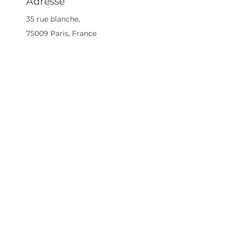
Adresse
35 rue blanche,
75009 Paris, France
contact@artivistas.fr
S'inscrire à la newsletter
Saisissez votre e-mail
ici
S'abonner maintenant
© 2023 par ARTIVISTAS. Créé avec
Wix.com