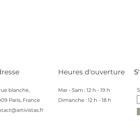
resse
Heures d'ouverture
S
S
rue blanche,
Mar - Sam : 12 h - 19 h
09 Paris, France
Dimanche : 12
h - 18 h
tact@artivistas.fr