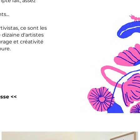
pte fait, assez
s...
vistas, ce sont les
e dizaine d'artistes
rage et créativité
oure.
sse <<