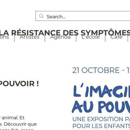
LA RÉSISTANCE DES SYMPTÔME
ions
Artistes
Agenda
L'école
Café
POUVOIR !
 animal. Et
e. Découvrir que