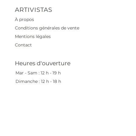
ARTIVISTAS
À propos
Conditions générales de vente
Mentions légales
Contact
Heures d'ouverture
Mar - Sam : 12 h - 19 h
Dimanche : 12
h - 18 h
Adresse
35 rue blanche,
75009 Paris, France
contact@artivistas.fr