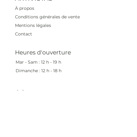
À propos
Conditions générales de vente
Mentions légales
Contact
Heures d'ouverture
Mar - Sam : 12 h - 19 h
Dimanche : 12
h - 18 h
Adresse
35 rue blanche,
75009 Paris, France
contact@artivistas.fr
S'inscrire à la newsletter