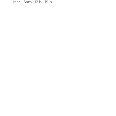
Mar - Sam : 12 h - 19 h
Dimanche : 12
h - 18 h
Adresse
35 rue blanche,
75009 Paris, France
contact@artivistas.fr
S'inscrire à la newsletter
Saisissez votre e-mail
ici
S'abonner maintenant