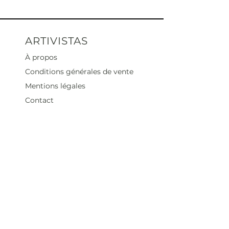
ARTIVISTAS
À propos
Conditions générales de vente
Mentions légales
Contact
Heures d'ouverture
Mar - Sam : 12 h - 19 h
Dimanche : 12
h - 18 h
Adresse
35 rue blanche,