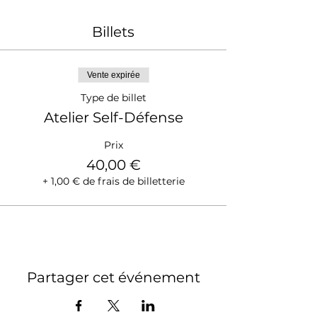
Goshin-Jitsu un Kata propre du judo, lié
à la self-défense. C'est un kata qui
Billets
enseigne la défense face à plusieurs
agressions : saisie, coups de poings et
pieds, attaque couteau, bâton et
pistolet.
Vente expirée
Type de billet
Atelier Self-Défense
Prix
40,00 €
+ 1,00 € de frais de billetterie
Partager cet événement