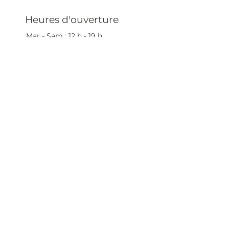
Heures d'ouverture
Mar - Sam : 12 h - 19 h
Dimanche : 12
h - 18 h
Adresse
35 rue blanche,
75009 Paris, France
contact@artivistas.fr
S'inscrire à la newsletter
Saisissez votre e-mail
ici
S'abonner maintenant