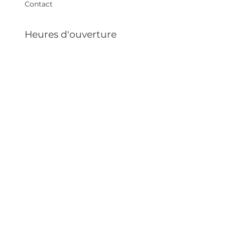
Contact
Heures d'ouverture
Mar - Sam : 12 h - 19 h
Dimanche : 12
h - 18 h
Adresse
35 rue blanche,
75009 Paris, France
contact@artivistas.fr
S'inscrire à la newsletter
Saisissez votre e-mail
ici