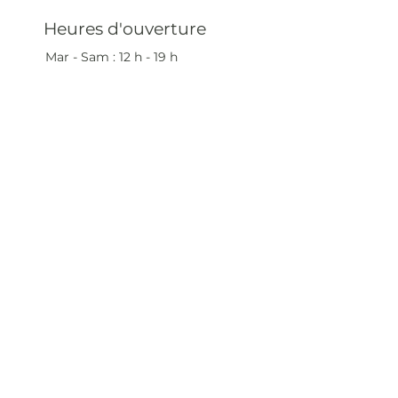
Heures d'ouverture
Mar - Sam : 12 h - 19 h
Dimanche : 12
h - 18 h
Adresse
35 rue blanche,
75009 Paris, France
contact@artivistas.fr
S'inscrire à la newsletter
Saisissez votre e-mail
ici
S'abonner maintenant