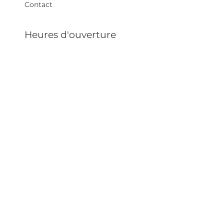
Contact
Heures d'ouverture
Mar - Sam : 12 h - 19 h
Dimanche : 12
h - 18 h
Adresse
35 rue blanche,
75009 Paris, France
contact@artivistas.fr
S'inscrire à la newsletter
Saisissez votre e-mail
ici