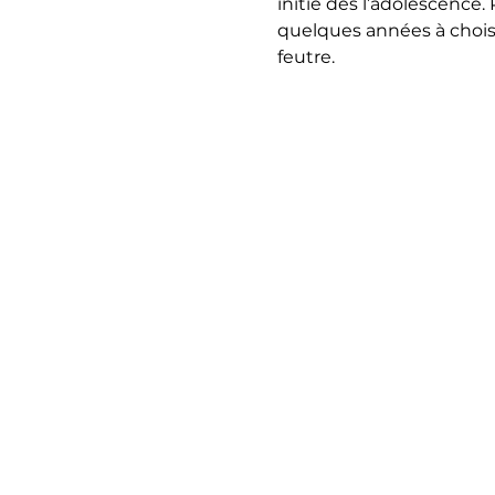
initié dès l’adolescence. 
quelques années à choisir 
feutre.