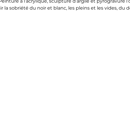
Peinture à l’acrylique, sculpture d’argile et pyrogravure l’
la sobriété du noir et blanc, les pleins et les vides, du de