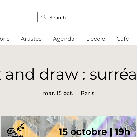
ions
Artistes
Agenda
L'école
Café
 and draw : surré
mar. 15 oct.
  |  
Paris