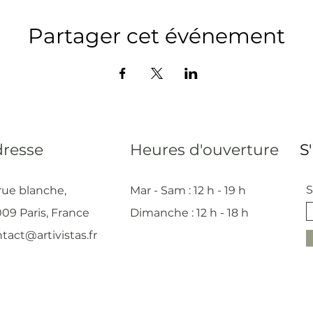
Partager cet événement
resse
Heures d'ouverture
S
S
rue blanche,
Mar - Sam : 12 h - 19 h
09 Paris, France
Dimanche : 12
h - 18 h
tact@artivistas.fr