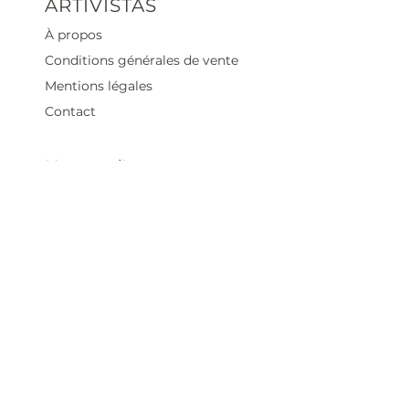
ARTIVISTAS
À propos
Conditions générales de vente
Mentions légales
Contact
Heures d'ouverture
Mar - Sam : 12 h - 19 h
Dimanche : 12
h - 18 h
Adresse
35 rue blanche,
75009 Paris, France
contact@artivistas.fr