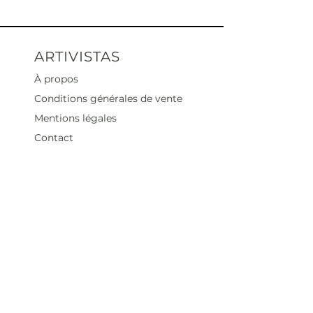
ARTIVISTAS
À propos
Conditions générales de vente
Mentions légales
Contact
Heures d'ouverture
Mar - Sam : 12 h - 19 h
Dimanche : 12
h - 18 h
Adresse
35 rue blanche,