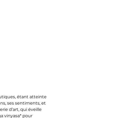
utiques, étant atteinte 
s, ses sentiments, et 
e d’art, qui éveille 
a vinyasa* pour 