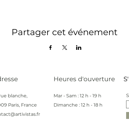
Partager cet événement
resse
Heures d'ouverture
S
S
rue blanche,
Mar - Sam : 12 h - 19 h
09 Paris, France
Dimanche : 12
h - 18 h
tact@artivistas.fr