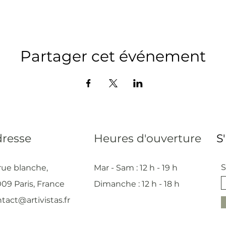
Partager cet événement
resse
Heures d'ouverture
S
S
rue blanche,
Mar - Sam : 12 h - 19 h
09 Paris, France
Dimanche : 12
h - 18 h
tact@artivistas.fr