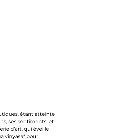
utiques, étant atteinte 
s, ses sentiments, et 
e d’art, qui éveille 
a vinyasa* pour 