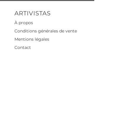
ARTIVISTAS
À propos
Conditions générales de vente
Mentions légales
Contact
Heures d'ouverture
Mar - Sam : 12 h - 19 h
Dimanche : 12
h - 18 h
Adresse
35 rue blanche,
75009 Paris, France
contact@artivistas.fr