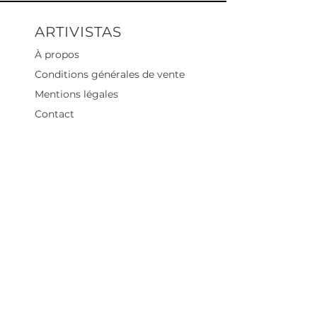
ARTIVISTAS
À propos
Conditions générales de vente
Mentions légales
Contact
Heures d'ouverture
Mar - Sam : 12 h - 19 h
Dimanche : 12
h - 18 h
Adresse
35 rue blanche,
75009 Paris, France
contact@artivistas.fr