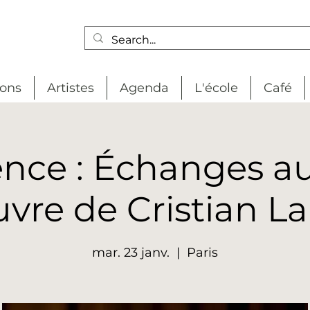
ions
Artistes
Agenda
L'école
Café
nce : Échanges a
uvre de Cristian L
mar. 23 janv.
  |  
Paris