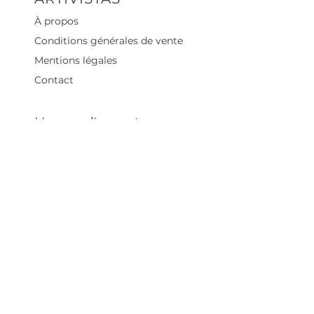
À propos
Conditions générales de vente
Mentions légales
Contact
Heures d'ouverture
Mar - Sam : 12 h - 19 h
Dimanche : 12
h - 18 h
Adresse
35 rue blanche,
75009 Paris, France
contact@artivistas.fr