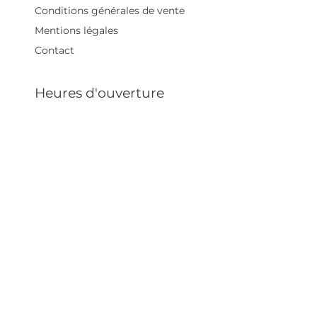
Conditions générales de vente
Mentions légales
Contact
Heures d'ouverture
Mar - Sam : 12 h - 19 h
Dimanche : 12
h - 18 h
Adresse
35 rue blanche,
75009 Paris, France
contact@artivistas.fr
S'inscrire à la newsletter