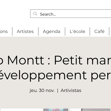
ions
Artistes
Agenda
L'école
Café
o Montt : Petit ma
éveloppement per
jeu. 30 nov.
  |  
Artivistas