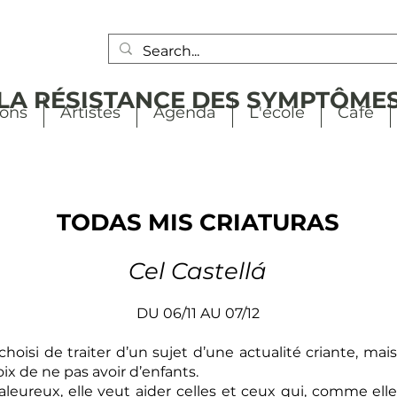
LA RÉSISTANCE DES SYMPTÔME
ions
Artistes
Agenda
L'école
Café
TODAS MIS CRIATURAS
Cel Castellá
DU 06/11 AU 07/12
 choisi de traiter d’un sujet d’une actualité criante, m
x de ne pas avoir d’enfants.
aleureux, elle veut aider celles et ceux qui, comme el