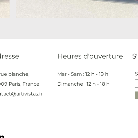
resse
Heures d'ouverture
S
S
rue blanche,
Mar - Sam : 12 h - 19 h
09 Paris, France
Dimanche : 12
h - 18 h
tact@artivistas.fr