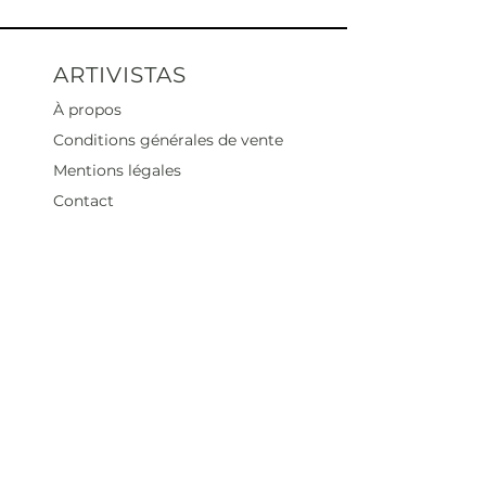
ARTIVISTAS
À propos
Conditions générales de vente
Mentions légales
Contact
Heures d'ouverture
Mar - Sam : 12 h - 19 h
Dimanche : 12
h - 18 h
Adresse
35 rue blanche,
75009 Paris, France