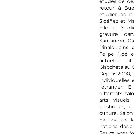
études de des
retour à Bue
étudier l'aqua
Sidáñez et M
Elle a étudi
gravure dan
Santander, Gab
Rinaldi, ainsi
Felipe Noé et
actuellement
Giaccheta au C
Depuis 2000, e
individuelles 
l'étranger. 
différents sal
arts visuels
plastiques, le
culture. Salon
national de l
national des a
Ses œuvres fon