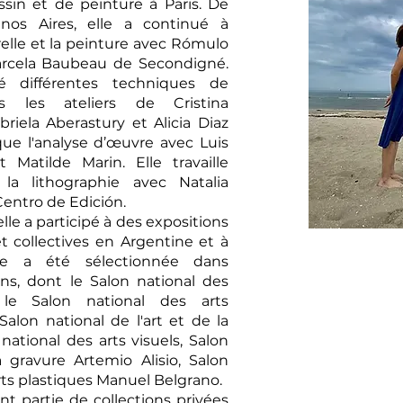
sin et de peinture à Paris. De
nos Aires, elle a continué à
relle et la peinture avec Rómulo
arcela Baubeau de Secondigné.
é différentes techniques de
s les ateliers de Cristina
riela Aberastury et Alicia Diaz
 que l'analyse d’œuvre avec Luis
 Matilde Marin. Elle travaille
 la lithographie avec Natalia
entro de Edición.
lle a participé à des expositions
et collectives en Argentine et à
Elle a été sélectionnée dans
ons, dont le Salon national des
, le Salon national des arts
 Salon national de l'art et de la
 national des arts visuels, Salon
a gravure Artemio Alisio, Salon
rts plastiques Manuel Belgrano.
t partie de collections privées