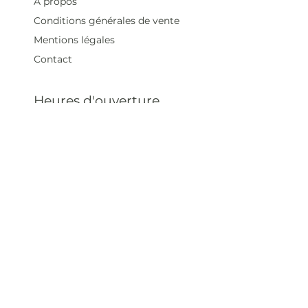
À propos
Conditions générales de vente
Mentions légales
Contact
Heures d'ouverture
Mar - Sam : 12 h - 19 h
Dimanche : 12
h - 18 h
Adresse
35 rue blanche,
75009 Paris, France
contact@artivistas.fr
S'inscrire à la newsletter