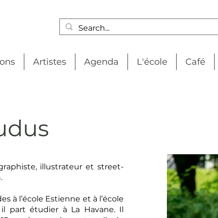
ions
Artistes
Agenda
L'école
Café
udus
phiste, illustrateur et street-
.
s à l’école Estienne et à l’école
il part étudier à La Havane. Il