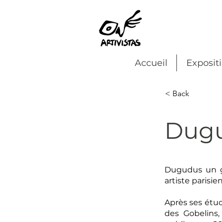
Accueil
Exposit
< Back
Dug
Dugudus un gra
artiste parisien
Après ses étude
des Gobelins, 