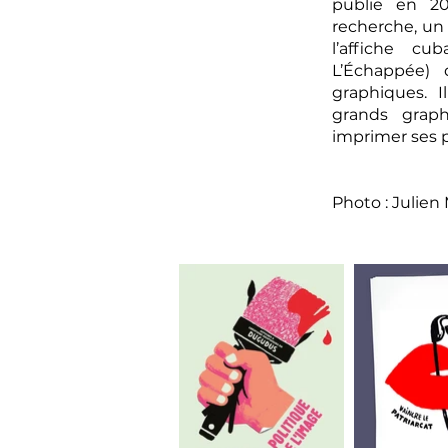
publie en 20
recherche, un 
l’affiche cu
L’Échappée) 
graphiques. I
grands grap
imprimer ses p
Photo : Julien 