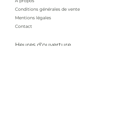
À propos
Conditions générales de vente
Mentions légales
Contact
Heures d'ouverture
Mar - Sam : 12 h - 19 h
Dimanche : 12
h - 18 h
Adresse
35 rue blanche,
75009 Paris, France
contact@artivistas.fr
S'inscrire à la newsletter