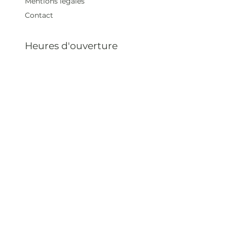
Mentions légales
Contact
Heures d'ouverture
Mar - Sam : 12 h - 19 h
Dimanche : 12
h - 18 h
Adresse
35 rue blanche,
75009 Paris, France
contact@artivistas.fr
S'inscrire à la newsletter
Saisissez votre e-mail
ici